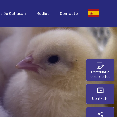
te De Kutlusan
Medios
Contacto
Formulario
de solicitud
Contacto