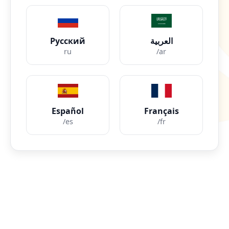
Русский
العربية
ru
/ar
Español
Français
/es
/fr